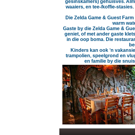
gesinskamers) gehuisves. Almal 
waaiers, en tee-/koffie-stasies
Die Zelda Game & Guest Farm 
warm water
Gaste by die Zelda Game & Gues
geniet, of met ander gaste klet
in die oop boma. Die restaura
be
Kinders kan ook ‘n vakansie
trampolien, speelgrond en vlu
en familie by die snui