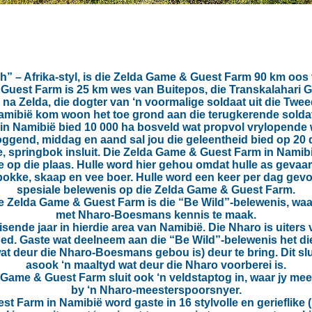
nch” – Afrika-styl, is die Zelda Game & Guest Farm 90 km oos
& Guest Farm is 25 km wes van Buitepos, die Transkalahari
 na Zelda, die dogter van ‘n voormalige soldaat uit die Twee
amibië kom woon het toe grond aan die terugkerende soldat
n Namibië bied 10 000 ha bosveld wat propvol vrylopende 
ie oggend, middag en aand sal jou die geleentheid bied op 20 
 springbok insluit. Die Zelda Game & Guest Farm in Namibië
 op die plaas. Hulle word hier gehou omdat hulle as gevaarli
okke, skaap en vee boer. Hulle word een keer per dag gevo
spesiale belewenis op die Zelda Game & Guest Farm.
die Zelda Game & Guest Farm is die “Be Wild”-belewenis, waa
met Nharo-Boesmans kennis te maak.
isende jaar in hierdie area van Namibië. Die Nharo is uiters
oed. Gaste wat deelneem aan die “Be Wild”-belewenis het di
 deur die Nharo-Boesmans gebou is) deur te bring. Dit slui
asook ‘n maaltyd wat deur die Nharo voorberei is.
 Game & Guest Farm sluit ook ‘n veldstaptog in, waar jy me
by ‘n Nharo-meesterspoorsnyer.
t Farm in Namibië word gaste in 16 stylvolle en gerieflike