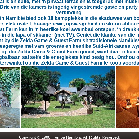
is en suite, met ‘n privaat-terras en is toegerus met muskie
. Drie van die kamers is ingerig vir gestremde gaste en part
verbinding.
in Namibië bied ook 10 kampplekke in die skaduwee van bom
, elektrisiteit, braaigeriewe, opwasgebied en skoon ablusief
t Farm kan in ‘n heerlike koel swembad ontspan, ‘n dranki
s in die lapa of sitkamer (met TV). Geniet die klanke van di
nt by die Zelda Game & Guest Farm sit tradisionele Namibiese
esgeregte met vars groente en heerlike Suid-Afrikaanse wy
 op die Zelda Game & Guest Farm geniet, want daar is baie 
gbalbaan sal selfs die energiekste kind besig hou. Onthou 
sterywinkel op die Zelda Game & Guest Farm te koop voordat
Copyright © 1988. Temba Namibia. All Rights Reserved.