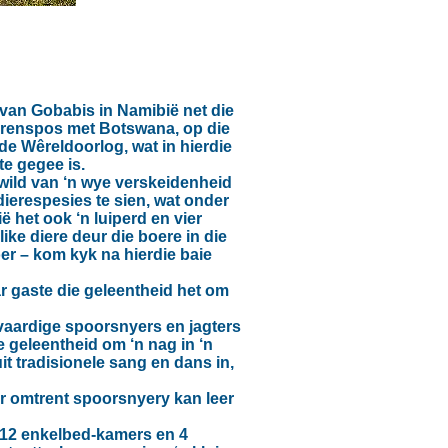
 van Gobabis in Namibië net die
 Grenspos met Botswana, op die
de Wêreldoorlog, wat in hierdie
e gegee is.
wild van ‘n wye verskeidenheid
dierespesies te sien, wat onder
 het ook ‘n luiperd en vier
ke diere deur die boere in die
er – kom kyk na hierdie baie
r gaste die geleentheid het om
 vaardige spoorsnyers en jagters
e geleentheid om ‘n nag in ‘n
t tradisionele sang en dans in,
er omtrent spoorsnyery kan leer
 (12 enkelbed-kamers en 4