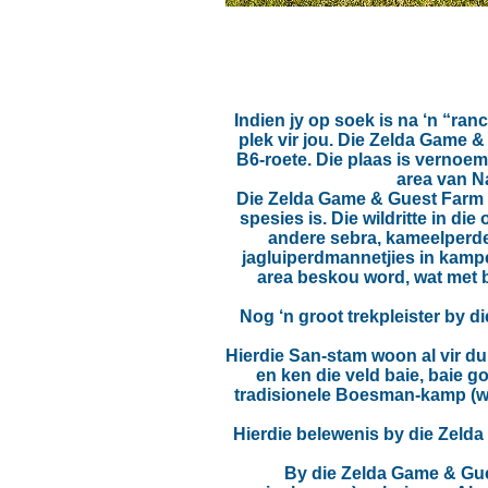
Indien jy op soek is na ‘n “ra
plek vir jou. Die Zelda Game 
B6-roete. Die plaas is vernoem
area van N
Die Zelda Game & Guest Farm i
spesies is. Die wildritte in d
andere sebra, kameelperde,
jagluiperdmannetjies in kampe
area beskou word, wat met b
Nog ‘n groot trekpleister by 
Hierdie San-stam woon al vir du
en ken die veld baie, baie g
tradisionele Boesman-kamp (wat
Hierdie belewenis by die Zelda
By die Zelda Game & Gues