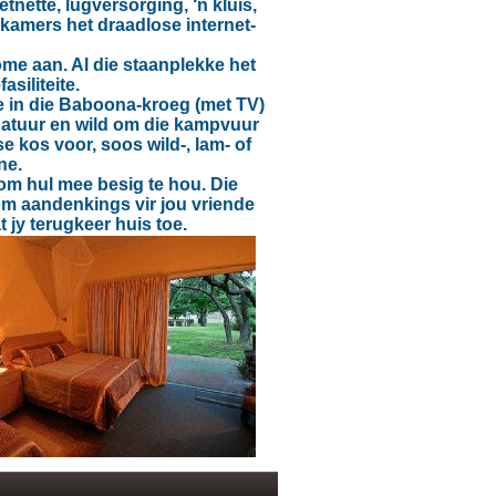
tnette, lugversorging, ‘n kluis,
y kamers het draadlose internet-
e aan. Al die staanplekke het
asiliteite.
e in die Baboona-kroeg (met TV)
e natuur en wild om die kampvuur
 kos voor, soos wild-, lam- of
ne.
om hul mee besig te hou. Die
om aandenkings vir jou vriende
 jy terugkeer huis toe.